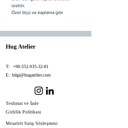
üretilir.
Özel ölçü ve kaplama gibi
değişiklikler için lütfen iletişim
kurunuz.
120 cm uzunluğa ve 10 cm spot
yüksekliğine sahip olup GU10 duy
Hug Atelier
tipine sahiptir.
Ampülleri dahildir.
T:
+90-552-935-32-81
E:
bilgi@hugatelier.com
Teslimat ve İade
Gizlilik Politikası
Mesafeli Satış Sözleşmesi