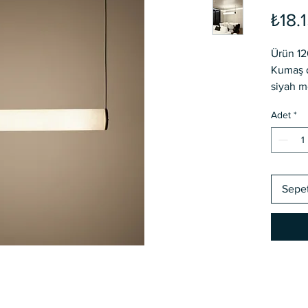
₺18.
Ürün 12
Kumaş d
siyah m
Adet
*
Sepe