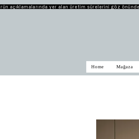
rün açıklamalarında yer alan üretim sürelerini göz önünd
Home
Mağaza