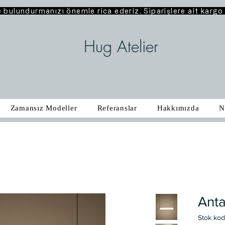
e bulundurmanızı önemle rica ederiz. Siparişlere ait karg
Hug Atelier
Zamansız Modeller
Referanslar
Hakkımızda
N
Anta
Stok ko