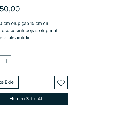
Fiyat
150,00
0 cm olup çap 15 cm dir.
okusu kırık beyaz olup mat
etal aksamlıdır.
te Ekle
Hemen Satın Al