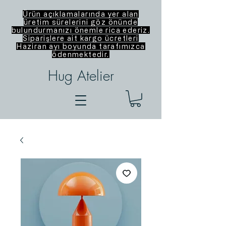
Ürün açıklamalarında yer alan
üretim sürelerini göz önünde
bulundurmanızı önemle rica ederiz.
Siparişlere ait kargo ücretleri
Haziran ayı boyunda tarafımızca
ödenmektedir.
Hug Atelier