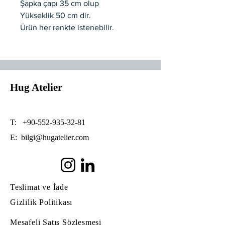
Şapka çapı 35 cm olup
Yükseklik 50 cm dir.
Ürün her renkte istenebilir.
Özel üretimdir.
5 iş günü içinde kargoya verilir.
Kargo alıcıya aittir.
Hug Atelier
T:
+90-552-935-32-81
E:
bilgi@hugatelier.com
Teslimat ve İade
Gizlilik Politikası
Mesafeli Satış Sözleşmesi