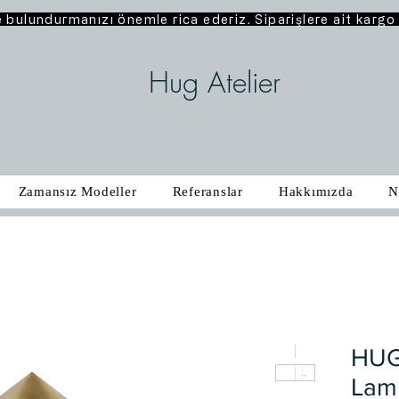
e bulundurmanızı önemle rica ederiz. Siparişlere ait karg
Hug Atelier
Zamansız Modeller
Referanslar
Hakkımızda
N
HUG
Lam