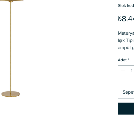
Stok kod
₺8.4
Materya
Işık Tip
ampül gi
Renk : M
Adet
*
Power :
Ø35mm
Flanş ç
Başlık 
Özel ür
Sepe
Farklı r
ayrıca 
Kargo al