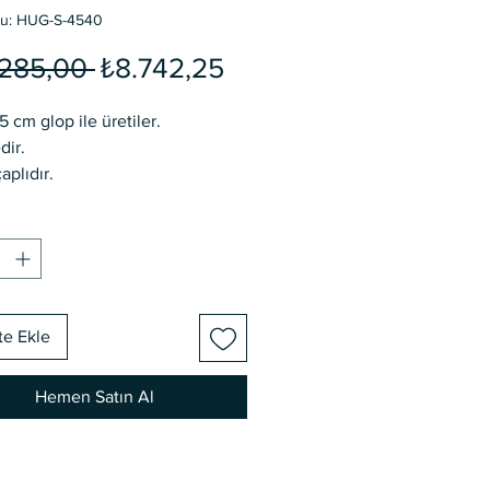
du: HUG-S-4540
Normal
İndirimli
.285,00 
₺8.742,25
Fiyat
Fiyat
5 cm glop ile üretiler.
dir.
aplıdır.
etimdir.
ünü Üretim Süresi Vardır
ıcıya Aittir.
te Ekle
Hemen Satın Al