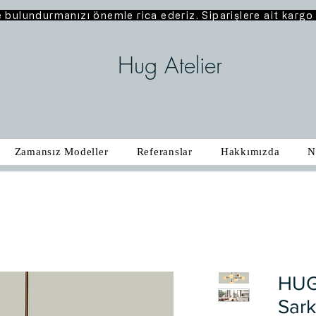
e bulundurmanızı önemle rica ederiz. Siparişlere ait karg
Hug Atelier
Zamansız Modeller
Referanslar
Hakkımızda
N
HUG
Sark