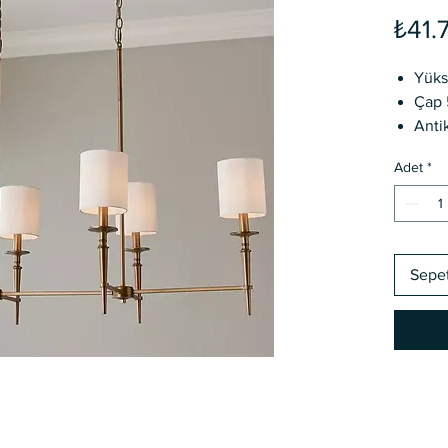
₺41.
Yüks
Çap 
Anti
PVC 
Adet
*
Renk
edile
Özel
Kargo
Sepe