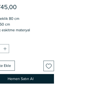
Fiyat
745,00
eklik 80 cm
50 cm
k eskitme materyal
kumaş başlıklar
 ve ölçü değişikliği talep
bilir.
 üretimdir.
 alıcıya aittir.
te Ekle
Hemen Satın Al