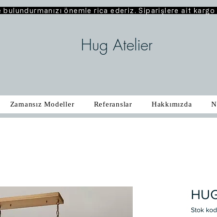
e bulundurmanızı önemle rica ederiz. Siparişlere ait karg
Hug Atelier
Zamansız Modeller
Referanslar
Hakkımızda
N
HUG
Stok ko