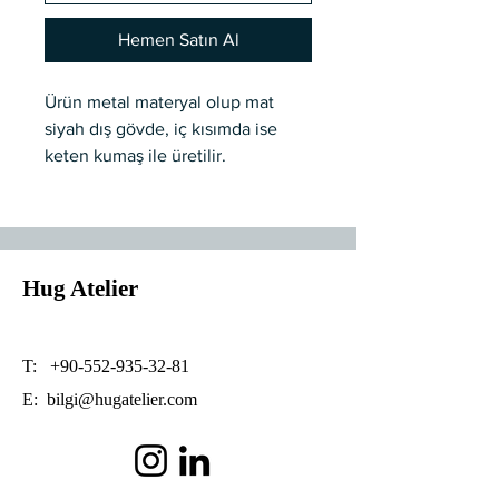
Hemen Satın Al
Ürün metal materyal olup mat
siyah dış gövde, iç kısımda ise
keten kumaş ile üretilir.
Dekoratif koyu kahve kumaş kablo
detayı ile şık ve sofistike bir
görünüm sağlar.
40 cm çap ölçüsü olup yükseklik
Hug Atelier
ayarlanabilmektedir.
Özel üretimdir. 10 iş günü kargo
süresidir.
T:
+90-552-935-32-81
E:
bilgi@hugatelier.com