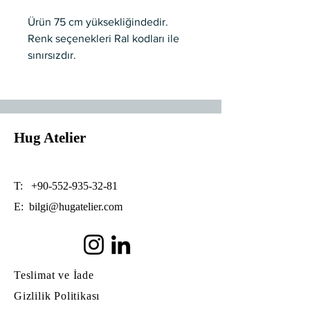
Ürün 75 cm yüksekliğindedir.
Renk seçenekleri Ral kodları ile
sınırsızdır.
Metal materyaldir.
Özel üretim olup yükseklik
ayarlaması ve ağırlık taşıma
nedeniyle tij’li yapılmaktadır.
Hug Atelier
T:
+90-552-935-32-81
E:
bilgi@hugatelier.com
Teslimat ve İade
Gizlilik Politikası