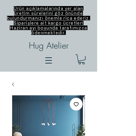
Ürün açıklamalarında yer alan
üretim sürelerini göz önünde
bulundurmanızı önemle rica ederiz.
Siparişlere ait kargo ücretleri
Haziran ayı boyunda tarafımızca
ödenmektedir.
Hug Atelier