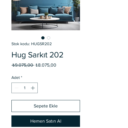
Stok kodu: HUGSR202
Hug Sarkıt 202
Normal
İndirimli
 ₺9.075,00 
₺8.075,00
Fiyat
Fiyat
Adet
*
Sepete Ekle
Hemen Satın Al