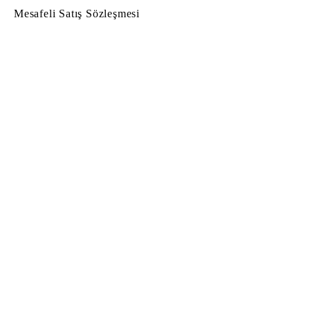
Mesafeli Satış Sözleşmesi
© Copyright
© 2022 by Hug Atelier