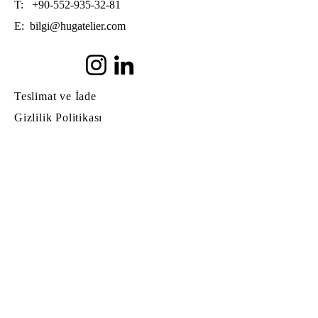
T:
+90-552-935-32-81
E:
bilgi@hugatelier.com
Teslimat ve İade
Gizlilik Politikası
Mesafeli Satış Sözleşmesi
© Copyright
© 2022 by Hug Atelier