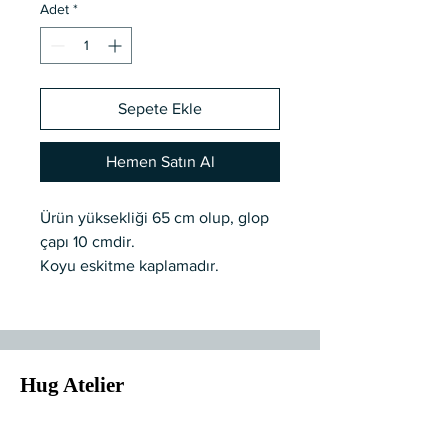
Adet
*
Sepete Ekle
Hemen Satın Al
Ürün yüksekliği 65 cm olup, glop
çapı 10 cmdir.
Koyu eskitme kaplamadır.
G9 duy tipine sahiptir
Özel üretimdir.
Termin tarihi 10 iş günüdür.
Hug Atelier