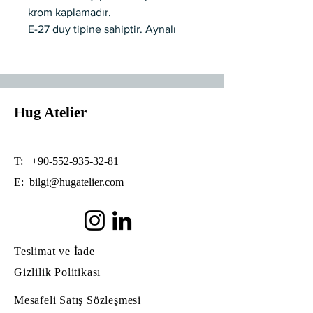
krom kaplamadır.
E-27 duy tipine sahiptir. Aynalı
ampül kullanımında görseldeki
doku alınır.
Özel üretimdir.
Kargoya verilme süresi 10 iş
Hug Atelier
günüdür.
Renk ve ölçü değişikliklerine
uygundur.
T:
+90-552-935-32-81
E:
bilgi@hugatelier.com
Teslimat ve İade
Gizlilik Politikası
Mesafeli Satış Sözleşmesi