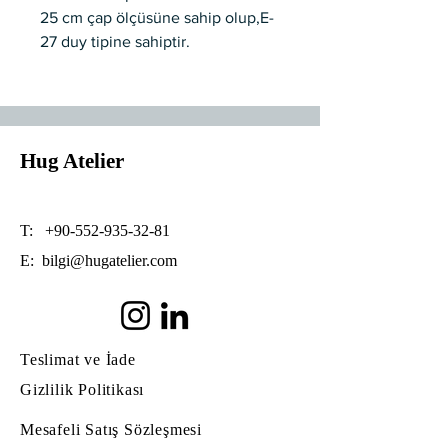
25 cm çap ölçüsüne sahip olup,E-
27 duy tipine sahiptir.
Özel üretimdir.
Üretim süresi 8 iş günüdür.
Hug Atelier
T:
+90-552-935-32-81
E:
bilgi@hugatelier.com
Teslimat ve İade
Gizlilik Politikası
Mesafeli Satış Sözleşmesi