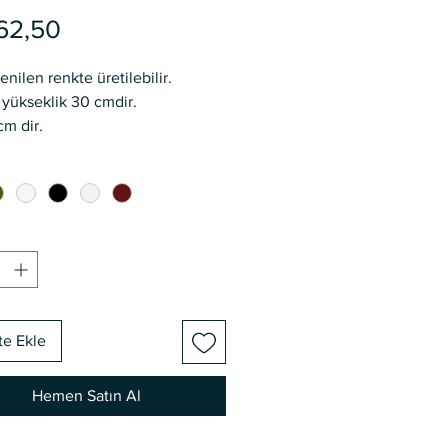
Fiyat
62,50
enilen renkte üretilebilir.
yükseklik 30 cmdir.
cm dir.
ününde kargoya verilir.
zlı alımlar için iletişim
ını rica ederiz.
te Ekle
Hemen Satın Al