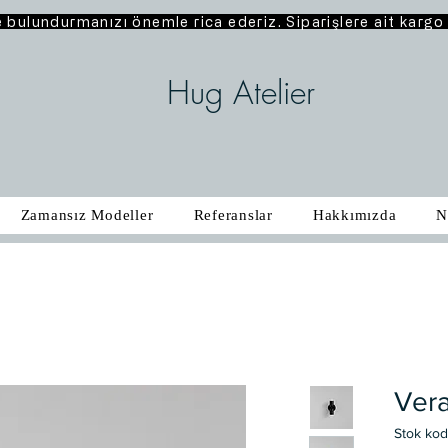
e bulundurmanızı önemle rica ederiz. Siparişlere ait karg
Hug Atelier
Zamansız Modeller
Referanslar
Hakkımızda
N
Ver
Stok ko