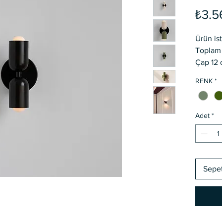
₺3.5
Ürün ist
Toplam 
Çap 12 
10 iş g
RENK
*
Proje ba
kurulmas
Adet
*
Sepe