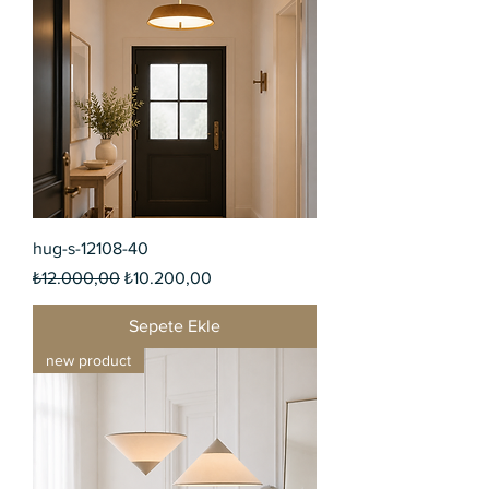
hug-s-12108-40
Normal Fiyat
İndirimli Fiyat
₺12.000,00
₺10.200,00
Sepete Ekle
new product