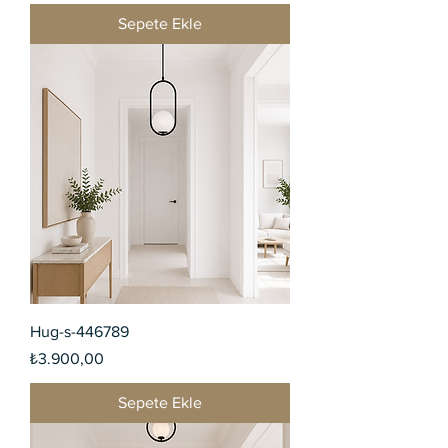
Sepete Ekle
Hug-s-446789
Fiyat
₺3.900,00
Sepete Ekle