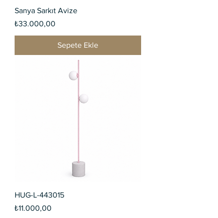
Sanya Sarkıt Avize
Fiyat
₺33.000,00
Sepete Ekle
HUG-L-443015
Fiyat
₺11.000,00