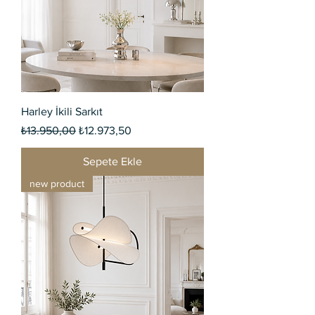
Harley İkili Sarkıt
Normal Fiyat
İndirimli Fiyat
₺13.950,00
₺12.973,50
Sepete Ekle
new product