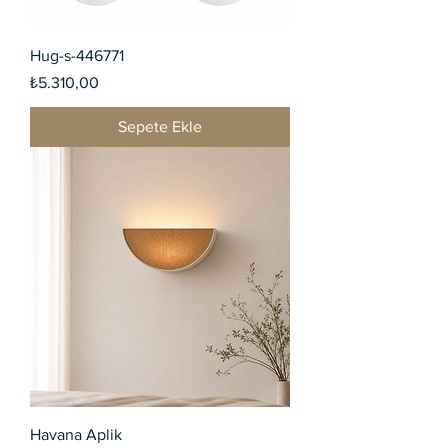
Hug-s-446771
Fiyat
₺5.310,00
Sepete Ekle
Havana Aplik