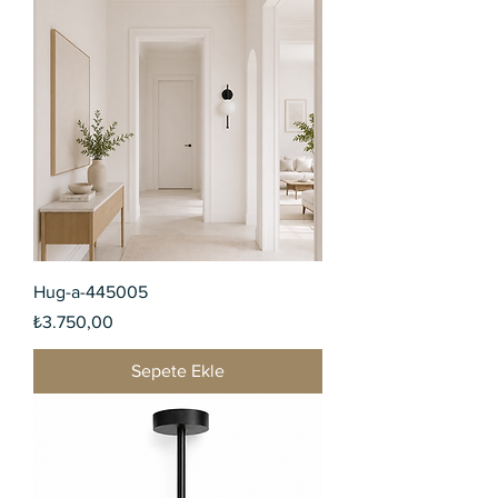
Hug-a-445005
Fiyat
₺3.750,00
Sepete Ekle