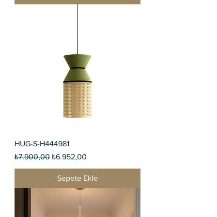
HUG-S-H444981
Normal Fiyat
İndirimli Fiyat
₺7.900,00
₺6.952,00
Sepete Ekle