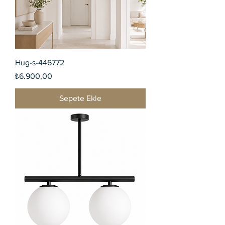
Hug-s-446772
Fiyat
₺6.900,00
Sepete Ekle