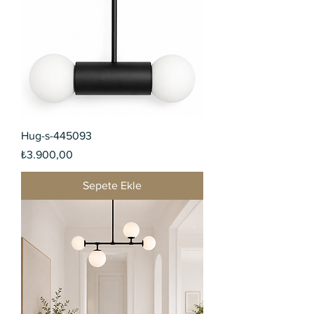
Hug-s-445093
Fiyat
₺3.900,00
Sepete Ekle