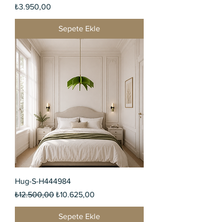
Fiyat
₺3.950,00
Sepete Ekle
Hug-S-H444984
Normal Fiyat
İndirimli Fiyat
₺12.500,00
₺10.625,00
Sepete Ekle