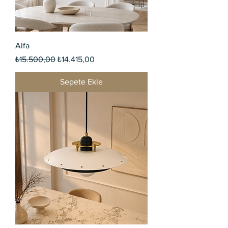
Alfa
Normal Fiyat
İndirimli Fiyat
₺15.500,00
₺14.415,00
Sepete Ekle