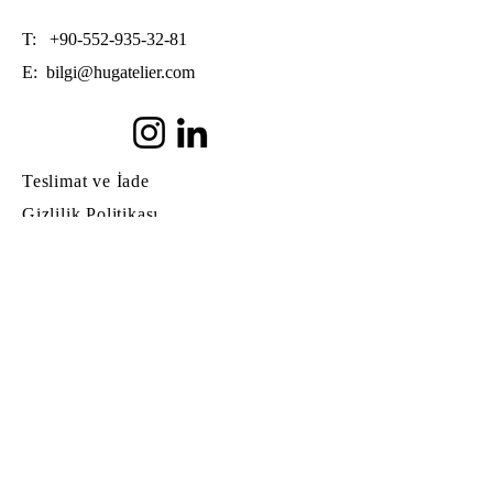
T:
+90-552-935-32-81
E:
bilgi@hugatelier.com
Teslimat ve İade
Gizlilik Politikası
Mesafeli Satış Sözleşmesi
© Copyright
© 2022 by Hug Atelier