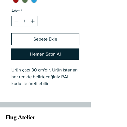
Adet
*
Sepete Ekle
Hemen Satın Al
Ürün çapı 30 cm'dir. Ürün istenen
her renkte belirteceğiniz RAL
kodu ile üretilebilir.
E-27 duy tipine sahiptir. Özel
üretim olup 7-10 iş. günü teslimat
süresidir.
Hug Atelier