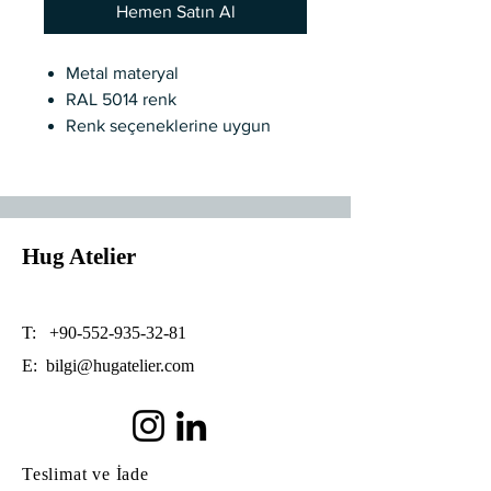
Hemen Satın Al
Metal materyal
RAL 5014 renk
Renk seçeneklerine uygun
Duy tipi G9 ,
Özel üretim
2 iş gününde kargo
Hug Atelier
T:
+90-552-935-32-81
E:
bilgi@hugatelier.com
Teslimat ve İade