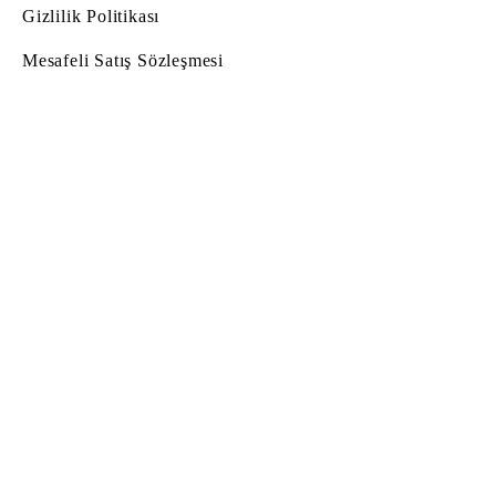
Gizlilik Politikası
Mesafeli Satış Sözleşmesi
© Copyright
© 2022 by Hug Atelier