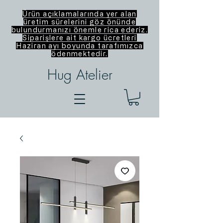
Ürün açıklamalarında yer alan
üretim sürelerini göz önünde
bulundurmanızı önemle rica ederiz.
Siparişlere ait kargo ücretleri
Haziran ayı boyunda tarafımızca
ödenmektedir.
Hug Atelier